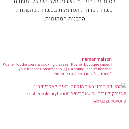
בסיור עם תעודת כשרות חלב ישראל ותעודת
כשרות פרווה. הסדנאות בכשרות בהשגחת
הרבנות המקומית.
nemanmaison
Kosher foodie tours & cooking classes | Kosher boutique suites |
your Kosher Consierge to 🇮🇹
#boutiquehotel #kosher
#סיוריםקולינריםברומא #סדנאותבישול
ל