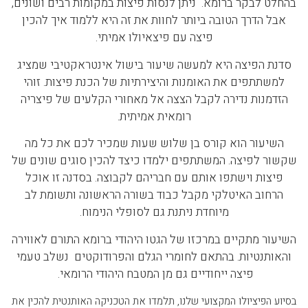
בהחלט לבקר ברומא. ניתן לנסות פיצות במקומות רבים ושונים,
אבל הדרך הטובה ביותר לחוות את זה היא ללמוד איך להכין
פיצה עם פיצאיולו אמיתי.
סדנת הפיצה היא למעשה שיעור בישול אינטראקטיבי שמציג
למשתתפים את האומנות והיצירתיות של הכנת פיצות. זוהי
הזדמנות נדירה לקבל הצצה אל מאחורי הקלעים של פיצריה
רומאית אמיתית.
השיעור הוא קורס בן שלוש שעות שמכיר לכם את כל מה
שקשור לפיצה. המשתתפים ילמדו כיצד להכין סוגים שונים של
פיצות וישתפו אותם עם חבריהם לקבוצה. בסדנה זו אוכל
הרחוב האיטלקי מקבל כבוד בשורה הראשונה ותשומת לב
מיוחדת ניתנת גם לסופלי הנימוח.
השיעור מתקיים במרכזו של הגטו היהודי ברומא התורם לאווירה
והאותנטיות. בהתאם לחומרי הגלם והפרודוקטים נשלב טעמי
פיצה ייחודיים גם מן המטבח היהודי הרומאי.
בסיוע הפיציולו המקצועי שלנו, תלמדו את הטכניקה האותנטית להכין את